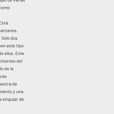
 como
 Está
 pantanos,
. Sólo dos
en este tipo
e ellos. Este
bitantes del
o de la
íces
uestra de
miento y una
a singular de