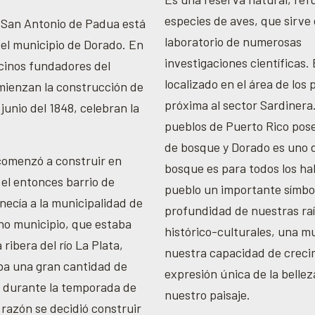
especies de aves, que sirve
 San Antonio de Padua está
laboratorio de numerosas
 el municipio de Dorado. En
investigaciones científicas.
ecinos fundadores del
localizado en el área de los
mienzan la construcción de
próxima al sector Sardinera
n junio del 1848, celebran la
pueblos de Puerto Rico pose
.
de bosque y Dorado es uno d
 comenzó a construir en
bosque es para todos los ha
el entonces barrio de
pueblo un importante símbol
ecía a la municipalidad de
profundidad de nuestras ra
ho municipio, que estaba
histórico-culturales, una m
 ribera del río La Plata,
nuestra capacidad de creci
a una gran cantidad de
expresión única de la bellez
 durante la temporada de
nuestro paisaje.
l razón se decidió construir