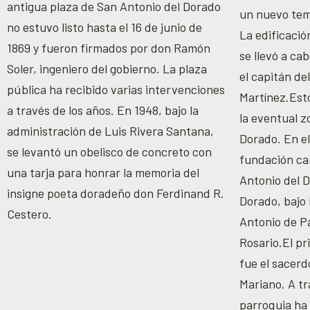
antigua plaza de San Antonio del Dorado
un nuevo temp
no estuvo listo hasta el 16 de junio de
La edificació
1869 y fueron firmados por don Ramón
se llevó a ca
Soler, ingeniero del gobierno. La plaza
el capitán de
pública ha recibido varias intervenciones
Martínez.Esto
a través de los años. En 1948, bajo la
la eventual z
administración de Luis Rivera Santana,
Dorado. En el
se levantó un obelisco de concreto con
fundación ca
una tarja para honrar la memoria del
Antonio del 
insigne poeta doradeño don Ferdinand R.
Dorado, bajo
Cestero.
Antonio de P
Rosario.El pr
fue el sacer
Mariano. A tr
parroquia ha 