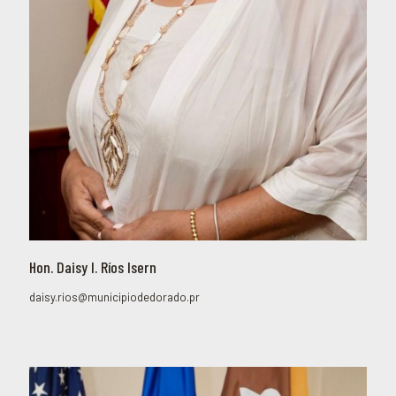
Hon. Daisy I. Ríos Isern
daisy.rios@municipiodedorado.pr